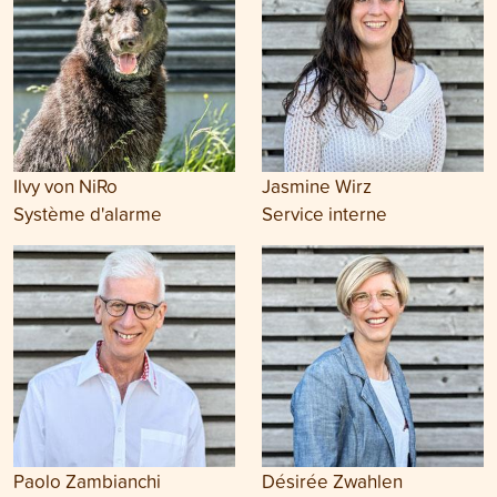
Ilvy von NiRo
Jasmine Wirz
Système d'alarme
Service interne
Paolo Zambianchi
Désirée Zwahlen