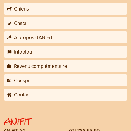
Chiens
Chats
A propos d'ANiFiT
Infoblog
Revenu complémentaire
Cockpit
Contact
ANiFiT AG
071 788 56 90