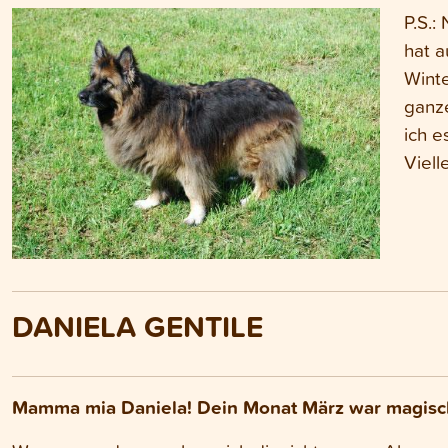
P.S.:
hat a
Winte
ganz
ich e
Viell
DANIELA GENTILE
Mamma mia Daniela! Dein Monat März war magisch,