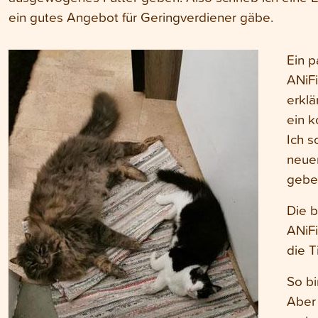
ein gutes Angebot für Geringverdiener gäbe.
Ein p
ANiFi
erklä
ein k
Ich s
neuen
gebe
Die b
ANiFi
die T
So bi
Aber 