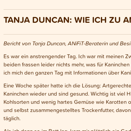
TANJA DUNCAN: WIE ICH ZU A
Bericht von Tanja Duncan, ANiFiT-Beraterin und Besit
Es war ein anstrengender Tag. Ich war mit meinen Z
beiden frassen leider nichts mehr, was für Kaninchen
ich mich den ganzen Tag mit Informationen über Kani
Eine Woche später hatte ich die Lösung: Artgerechte
Kaninchen wieder und sind gesund. Wichtig ist viel H
Kohlsorten und wenig hartes Gemüse wie Karotten o
und selbst zusammengestelltes Trockenfutter, davon 
täglich.
Als ich dann so im Bett lag, kam mir plötzlich ein G