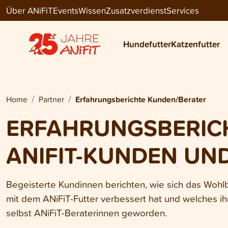
Über ANiFiT
Events
Wissen
Zusatzverdienst
Services
Hundefutter
Katzenfutter
Home
Partner
Erfahrungsberichte Kunden/Berater
ERFAHRUNGSBERIC
ANIFIT-KUNDEN UN
Begeisterte Kundinnen berichten, wie sich das Wohl
mit dem ANiFiT-Futter verbessert hat und welches ihr
selbst ANiFiT-Beraterinnen geworden.