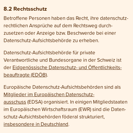
8.2 Rechtsschutz
Betroffene Personen haben das Recht, ihre daten­schutz­
rechtlichen Ansprüche auf dem Recht­sweg durch­
zusetzen oder Anzeige bzw. Beschwerde bei einer
Daten­schutz-Auf­sichts­behörde zu erheben.
Daten­schutz-Aufsichts­behörde für private
Verantwortliche und Bundes­organe in der Schweiz ist
der
Eid­genössische Daten­schutz- und Öffentlich­keits­
beauftragte (EDÖB)
.
Europäische Daten­schutz-Aufsichts­behörden sind als
Mit­glieder im Euro­päischen Daten­schutz­
ausschuss
(EDSA) organisiert. In einigen Mitglied­staaten
im Euro­päischen Wirtschafts­raum (EWR) sind die Daten­
schutz-Auf­sichts­behörden föderal strukturiert,
insbesondere in Deutsch­land
.