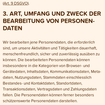
(Art. 9 DSGVO)
.
3. ART, UMFANG UND ZWECK DER
BEARBEITUNG VON PERSONEN­
DATEN
Wir bearbeiten jene Personen­daten, die
erforderlich
sind, um unsere Aktivitäten und Tätig­keiten dauerhaft,
menschen­freundlich, sicher und zuverlässig ausüben zu
können. Die bearbeiteten Personen­daten können
insbesondere in die Kategorien von Browser- und
Gerätedaten, Inhalts­daten, Kommuni­kations­daten, Meta­
daten, Nutzungs­daten, Stamm­daten einschliesslich
Bestandes- und Kontakt­daten, Standort­daten,
Transaktions­daten, Vertrags­daten und Zahlungs­daten
fallen. Die Personen­daten können ferner besonders
schützens­werte Personen­daten darstellen.