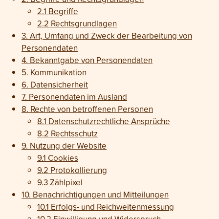
2.1 Begriffe
2.2 Rechts­grundlagen
3. Art, Umfang und Zweck der Bearbeitung von
Personen­daten
4. Bekanntgabe von Personen­daten
5. Kommunikation
6. Daten­sicherheit
7. Personen­daten im Ausland
8. Rechte von betroffenen Personen
8.1 Daten­schutz­rechtliche Ansprüche
8.2 Rechtsschutz
9. Nutzung der Website
9.1 Cookies
9.2 Protokollierung
9.3 Zählpixel
10. Benach­richti­gungen und Mit­teilungen
10.1 Erfolgs- und Reichweiten­messung
10.2 Einwilligung und Wider­spruch