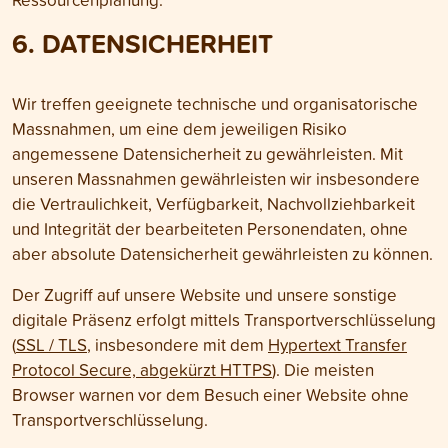
6. DATEN­SICHERHEIT
Wir treffen geeignete technische und organisatorische
Mass­nahmen, um eine dem jeweiligen Risiko
angemessene Daten­sicherheit zu gewähr­leisten. Mit
unseren Mass­nahmen gewähr­leisten wir insbesondere
die Ver­traulichkeit, Ver­fügbarkeit, Nach­vollzieh­barkeit
und Integrität der bearbeiteten Personen­daten, ohne
aber absolute Daten­sicherheit gewährleisten zu können.
Der Zugriff auf unsere Website und unsere sonstige
digitale Präsenz erfolgt mittels Transport­verschlüsselung
(
SSL / TLS
, insbesondere mit dem
Hypertext Transfer
Protocol Secure, abgekürzt HTTPS
). Die meisten
Browser warnen vor dem Besuch einer Website ohne
Transport­verschlüsselung.