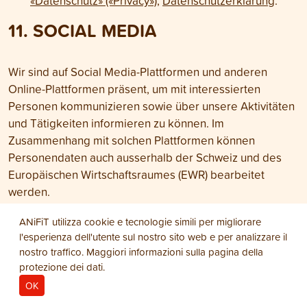
«Datenschutz» («Privacy»)
,
Datenschutzerklärung
.
11. SOCIAL MEDIA
Wir sind auf Social Media-Plattformen und anderen
Online-Plattformen präsent, um mit interessierten
Personen kommunizieren sowie über unsere Aktivitäten
und Tätigkeiten informieren zu können. Im
Zusammenhang mit solchen Plattformen können
Personendaten auch ausserhalb der Schweiz und des
Europäischen Wirtschaftsraumes (EWR) bearbeitet
werden.
Es gelten jeweils auch die Allgemeinen
ANiFiT utilizza cookie e tecnologie simili per migliorare
Geschäftsbedingungen (AGB) und
l'esperienza dell'utente sul nostro sito web e per analizzare il
nostro traffico. Maggiori informazioni sulla pagina della
Nutzungsbedingungen sowie Datenschutzerklärungen
protezione dei dati
.
und sonstigen Bestimmungen der einzelnen Betreiber
OK
solcher Plattformen. Diese Bestimmungen informieren
insbesondere über die Rechte von betroffenen