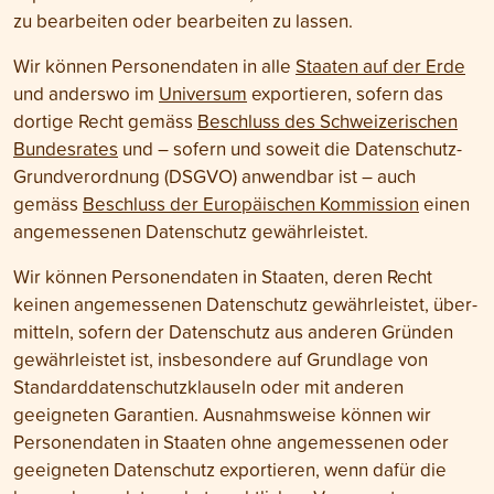
zu bear­beiten oder bear­beiten zu lassen.
Wir können Personen­daten in alle
Staaten auf der Erde
und anderswo im
Universum
exportieren, sofern das
dortige Recht gemäss
Beschluss des Schwei­zerischen
Bundesrates
und – sofern und soweit die Daten­schutz-
Grund­verordnung (DSGVO) anwendbar ist – auch
gemäss
Beschluss der Euro­päischen Kommission
einen
angemessenen Daten­schutz gewährleistet.
Wir können Personen­daten in Staaten, deren Recht
keinen angemessenen Daten­schutz gewähr­leistet, über­
mitteln, sofern der Daten­schutz aus anderen Gründen
gewährleistet ist, insbesondere auf Grund­lage von
Standard­daten­schutzklauseln oder mit anderen
geeigneten Garantien. Ausnahms­weise können wir
Personen­daten in Staaten ohne angemessenen oder
geeigneten Daten­schutz exportieren, wenn dafür die