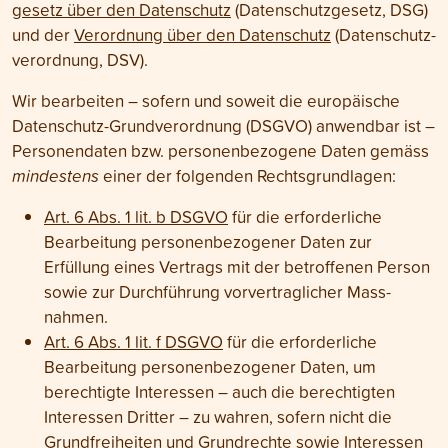
gesetz über den Daten­schutz
(Daten­schutz­gesetz, DSG)
und der
Verordnung über den Daten­schutz
(Daten­schutz­
verordnung, DSV).
Wir bearbeiten – sofern und soweit die europäische
Daten­schutz-Grund­verordnung (DSGVO) anwendbar ist –
Personen­daten bzw. personenbezogene Daten gemäss
mindestens
einer der folgenden Rechts­grundlagen:
Art. 6 Abs. 1 lit. b DSGVO
für die erforderliche
Bearbeitung personen­bezogener Daten zur
Erfüllung eines Vertrags mit der betroffenen Person
sowie zur Durch­führung vor­vertraglicher Mass­
nahmen.
Art. 6 Abs. 1 lit. f DSGVO
für die erforderliche
Bearbeitung personen­bezogener Daten, um
berechtigte Interessen – auch die berechtigten
Interessen Dritter – zu wahren, sofern nicht die
Grund­freiheiten und Grund­rechte sowie Interessen