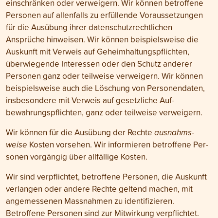
ein­schränken oder ver­weigern. Wir können betroffene
Personen auf allen­falls zu erfüllende Voraus­setzungen
für die Ausübung ihrer daten­schutz­rechtlichen
Ansprüche hinweisen. Wir können beispiels­weise die
Aus­kunft mit Ver­weis auf Geheim­haltungs­pflichten,
überwiegende Inter­essen oder den Schutz anderer
Personen ganz oder teil­weise verweigern. Wir können
beispielsweise auch die Löschung von Personen­daten,
ins­besondere mit Verweis auf gesetz­liche Auf­
bewahrungs­pflichten, ganz oder teil­weise verweigern.
Wir können für die Aus­übung der Rechte
ausnahms­
weise
Kosten vor­sehen. Wir infor­mieren be­troffene Per­
sonen vorgängig über all­fällige Kosten.
Wir sind ver­pflichtet, betroffene Personen, die Auskunft
ver­langen oder andere Rechte geltend machen, mit
angemessenen Mass­nahmen zu identi­fizieren.
Betroffene Personen sind zur Mit­wirkung verpflichtet.