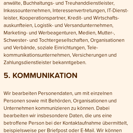
anwälte, Buch­haltungs- und Treu­hand­dienst­leister,
Inkasso­unter­nehmen, Interessen­vertretungen, IT-Dienst­
leister, Kooperations­partner, Kredit- und Wirt­schafts­
auskunfteien, Logistik- und Ver­sand­unter­nehmen,
Marketing- und Werbe­agenturen, Medien, Mutter-,
Schwester- und Tochter­gesell­schaften, Organi­sationen
und Verbände, soziale Ein­richtungen, Tele­
kommunikations­unternehmen, Ver­sicherungen und
Zahlungs­dienst­leister bekannt­geben.
5. KOMMUNIKATION
Wir bearbeiten Personen­daten, um mit einzelnen
Personen sowie mit Behörden, Organi­sationen und
Unternehmen kommuni­zieren zu können. Dabei
bearbeiten wir insbesondere Daten, die uns eine
betroffene Person bei der Kontakt­aufnahme übermittelt,
beispielsweise per Briefpost oder E-Mail. Wir können