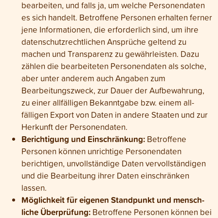
bearbeiten, und falls ja, um welche Personen­daten
es sich handelt. Betroffene Personen erhalten ferner
jene Infor­mationen, die erforder­lich sind, um ihre
daten­schutz­rechtlichen Ansprüche geltend zu
machen und Trans­parenz zu gewähr­leisten. Dazu
zählen die bearbeiteten Personen­daten als solche,
aber unter anderem auch Angaben zum
Bearbeitungs­zweck, zur Dauer der Auf­bewahrung,
zu einer all­fälligen Bekannt­gabe bzw. einem all­
fälligen Export von Daten in andere Staaten und zur
Herkunft der Personen­daten.
Berichtigung und Einschränkung:
Betroffene
Personen können unrichtige Personen­daten
berichtigen, unvoll­ständige Daten vervoll­ständigen
und die Bear­beitung ihrer Daten ein­schränken
lassen.
Möglichkeit für eigenen Stand­punkt und mensch­
liche Überprüfung:
Betroffene Personen können bei