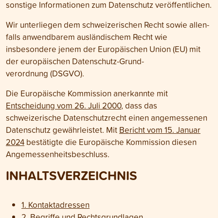
sonstige Informationen zum Daten­schutz veröffentlichen.
Wir unterliegen dem schweizerischen Recht sowie allen­
falls anwendbarem auslän­dischem Recht wie
insbesondere jenem der Euro­päischen Union (EU) mit
der euro­päischen Daten­schutz-Grund­
verordnung (DSGVO).
Die Europäische Kommission anerkannte mit
Entscheidung vom 26. Juli 2000
, dass das
schweizerische Daten­schutz­recht einen angemessenen
Daten­schutz gewähr­leistet. Mit
Bericht vom 15. Januar
2024
bestätigte die Euro­päische Kommission diesen
Angemessen­heits­beschluss.
INHALTS­VERZEICHNIS
1. Kontakt­adressen
2. Begriffe und Rechts­grundlagen