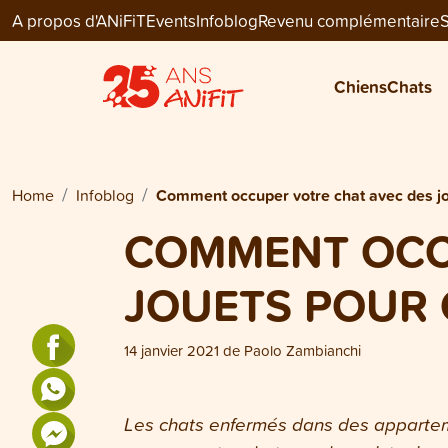
A propos d'ANiFiT
Events
Infoblog
Revenu complémentaire
S
Chiens
Chats
Home
Infoblog
Comment occuper votre chat avec des jou
COMMENT OCC
JOUETS POUR 
14 janvier 2021
de
Paolo Zambianchi
Les chats enfermés dans des apparteme