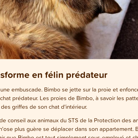
sforme en félin prédateur
e embuscade. Bimbo se jette sur la proie et enfonce s
 chat prédateur. Les proies de Bimbo, à savoir les pat
es griffes de son chat d'intérieur.
de conseil aux animaux du STS de la Protection des an
 n'ose plus guère se déplacer dans son appartement. B
t clair que Bimbo est tout simplement sous-employé et 